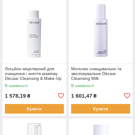
Лосьйон міцелярний для
Молочко очищувальне та
очищення і зняття макіяжу
зволожувальне Décaar
Décaar Cleansing & Make-Up
Cleansing Milk
Remover Micellar Lotion
В наявності
В наявності
1 578,19
1 601,47
₴
₴
Купити
Купити