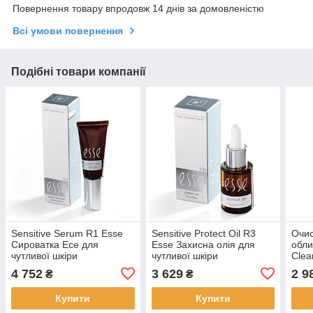
Повернення товару впродовж 14 днів за домовленістю
Всі умови повернення
Подібні товари компанії
Sensitive Serum R1 Esse
Sensitive Protect Oil R3
Очис
Сироватка Есе для
Esse Захисна олія для
обли
чутливої шкіри
чутливої шкіри
Clea
4 752
3 629
2 9
₴
₴
Купити
Купити