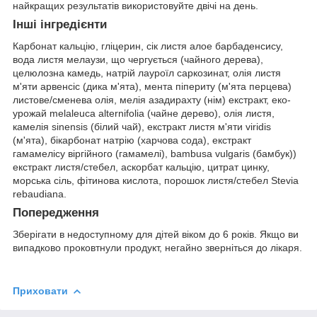
найкращих результатів використовуйте двічі на день.
Інші інгредієнти
Карбонат кальцію, гліцерин, сік листя алое барбаденсису,
вода листя мелаузи, що чергується (чайного дерева),
целюлозна камедь, натрій лауроїл саркозинат, олія листя
м'яти арвенсіс (дика м'ята), мента піпериту (м'ята перцева)
листове/сменева олія, мелія азадирахту (нім) екстракт, еко-
урожай melaleuca alternifolia (чайне дерево), олія листя,
камелія sinensis (білий чай), екстракт листя м'яти viridis
(м'ята), бікарбонат натрію (харчова сода), екстракт
гамамелісу віргійного (гамамелі), bambusa vulgaris (бамбук))
екстракт листя/стебел, аскорбат кальцію, цитрат цинку,
морська сіль, фітинова кислота, порошок листя/стебел Stevia
rebaudiana.
Попередження
Зберігати в недоступному для дітей віком до 6 років. Якщо ви
випадково проковтнули продукт, негайно зверніться до лікаря.
Приховати