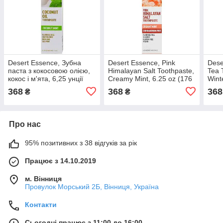
Desert Essence, Зубна
Desert Essence, Pink
Dese
паста з кокосовою олією,
Himalayan Salt Toothpaste,
Tea 
кокос і м'ята, 6,25 унції
Creamy Mint, 6.25 oz (176
Wint
(176 г)
g)
g)
368
368
368
₴
₴
Про нас
95% позитивних з 38 відгуків за рік
Працює з 14.10.2019
м. Вінниця
Провулок Морський 2Б, Вінниця, Україна
Контакти
Сьогодні працює з 11:00 до 16:00