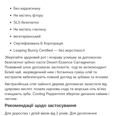
Без каррагінану
Не містить фтору
SLS безплатно
Не містить глютену
вегетаріанський
Сертифікована Б Корпорація
Leaping Bunny Certified — без жорстокості
Зберігайте здоровий рот і яскраву усмішку за допомогою
безплатної зубної пасти Desert Essence Carrageenan.
Поживний алое допомагає заспокоїти, тоді як антиоксидант
Білий чай, аюрведичний ним і ботанічна суміш олій та
екстрактів забезпечують повний догляд за зубами та яснами.
Австралійська олія чайного дерева допомагає захистити від
цукрових кислот, позаяк харчова сода та морська сіль м'яко
очищають зуби. Cooling Peppermint зберігає дихання свіжим і
чистим.
Рекомендації щодо застосування
Для дорослих і дітей віком від 2 років. Для досягнення