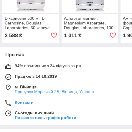
L-карнозин 500 мг, L-
Аспартат магния,
Амін
Carnosine, Douglas
Magnesium Aspartate,
форм
Laboratories, 30 капсул
Douglas Laboratories, 100
Caps
капсул
Labo
2 588
1 011
1 9
₴
₴
Про нас
94% позитивних з 34 відгуків за рік
Працює з 14.10.2019
м. Вінниця
Провулок Морський 2Б, Вінниця, Україна
Контакти
Сьогодні вихідний
Показати весь графік роботи