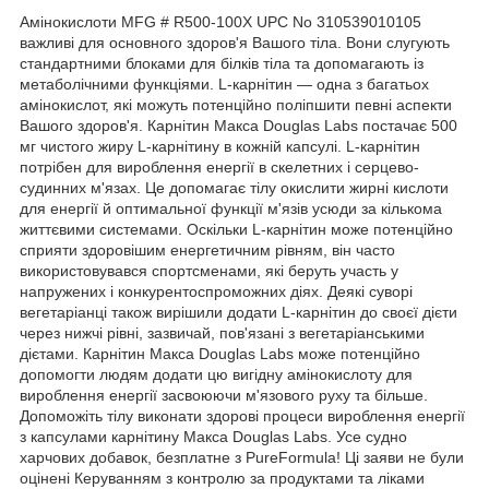
Амінокислоти MFG # R500-100X UPC No 310539010105
важливі для основного здоров'я Вашого тіла. Вони слугують
стандартними блоками для білків тіла та допомагають із
метаболічними функціями. L-карнітин — одна з багатьох
амінокислот, які можуть потенційно поліпшити певні аспекти
Вашого здоров'я. Карнітин Макса Douglas Labs постачає 500
мг чистого жиру L-карнітину в кожній капсулі. L-карнітин
потрібен для вироблення енергії в скелетних і серцево-
судинних м'язах. Це допомагає тілу окислити жирні кислоти
для енергії й оптимальної функції м'язів усюди за кількома
життєвими системами. Оскільки L-карнітин може потенційно
сприяти здоровішим енергетичним рівням, він часто
використовувався спортсменами, які беруть участь у
напружених і конкурентоспроможних діях. Деякі суворі
вегетаріанці також вирішили додати L-карнітин до своєї дієти
через нижчі рівні, зазвичай, пов'язані з вегетаріанськими
дієтами. Карнітин Макса Douglas Labs може потенційно
допомогти людям додати цю вигідну амінокислоту для
вироблення енергії засвоюючи м'язового руху та більше.
Допоможіть тілу виконати здорові процеси вироблення енергії
з капсулами карнітину Макса Douglas Labs. Усе судно
харчових добавок, безплатне з PureFormula! Ці заяви не були
оцінені Керуванням з контролю за продуктами та ліками