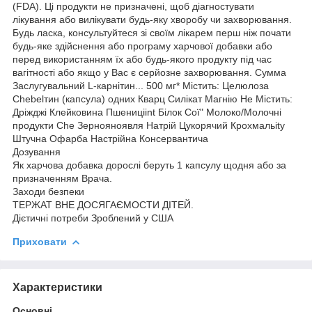
(FDA). Ці продукти не призначені, щоб діагностувати
лікування або вилікувати будь-яку хворобу чи захворювання.
Будь ласка, консультуйтеся зі своїм лікарем перш ніж почати
будь-яке здійснення або програму харчової добавки або
перед використанням їх або будь-якого продукту під час
вагітності або якщо у Вас є серйозне захворювання. Сумма
Заслугувальний L-карнітин... 500 мг* Містить: Целюлоза
Chebelтин (капсула) одних Кварц Силікат Магнію Не Містить:
Дріжджі Клейковина Пшениціint Білок Сої" Молоко/Молочні
продукти Che Зернояноявля Натрій Цукорячий Крохмальity
Штучна Офарба Настрійна Консервантича
Дозування
Як харчова добавка дорослі беруть 1 капсулу щодня або за
призначенням Врача.
Заходи безпеки
ТЕРЖАТ ВНЕ ДОСЯГАЄМОСТИ ДІТЕЙ.
Дієтичні потреби Зроблений у США
Приховати
Характеристики
Основні