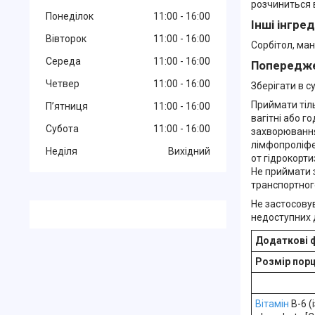
розчиниться в
Понеділок
11:00
16:00
Інші інгре
Вівторок
11:00
16:00
Сорбітол, ман
Середа
11:00
16:00
Попередж
Четвер
11:00
16:00
Зберігати в с
Приймати тіл
Пʼятниця
11:00
16:00
вагітні або г
Субота
11:00
16:00
захворювання,
лімфопроліфе
Неділя
Вихідний
от гідрокорти
Не приймати 
транспортног
Не застосову
недоступних д
Додаткові 
Розмір порці
Вітамін
B-6 (