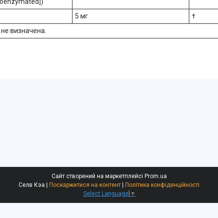
Coenzymated])
5 мг
†
 не визначена.
Сайт створений на маркетплейсі
Prom.ua
Селв Кэа |
Поскаржитися на контент
|
Політика конфіденційності
Select Language
▼