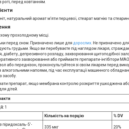
 роті, перед ковтанням.
дієнти
ніт, натуральний аромат м'яти перцевої, стеарат магнію та стеарин
ення
ухому прохолодному місці.
ьки перед сном. Призначено лише для
дорослих
. Не призначено для д
одують грудьми. Якщо ви перебуваєте під наглядом лікаря, страждає
 діабету, депресивного розладу, захворювання щитоподібної залози
ративного захворювання або приймаєте препарати-інгібітори МАО 
зол або переднізон, проконсультуйтеся зі своїм лікарем перед вик
з алкогольними напоями, під час експлуатації машинного обладнан
о засобу.
вати препарат, якщо мембрана контролю розкриття ушкоджена або н
ля дітей.
факти
ї:
1
Кількість на порцію
% DV
із піридоксаль-5'-
335 мкг
20%