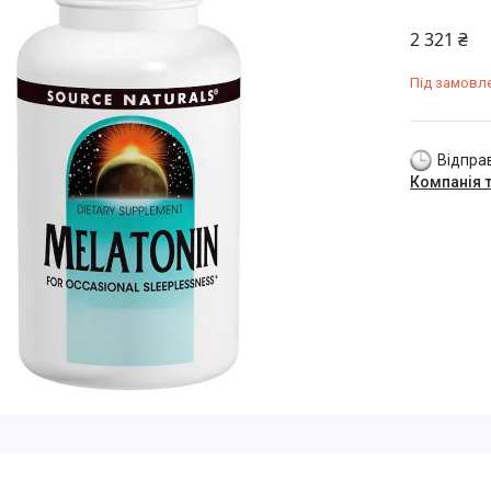
2 321 ₴
Під замовл
Відправ
Компанія 