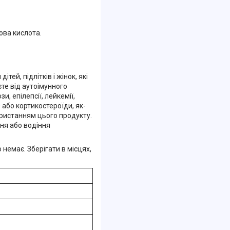
ова кислота.
ітей, підлітків і жінок, які
те від аутоімунного
, епілепсії, лейкемії,
або кортикостероїди, як-
ористанням цього продукту.
ня або водіння
емає. Зберігати в місцях,