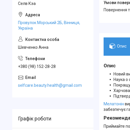
Селв Кэа
повернення 
Провулок Морський 2Б, Вінниця,
Україна
Опис
Шевченко Анна
Опис
+380 (98) 152-28-28
Новий в
Наука о 
Покращу
selfcare.beauty.health@gmail.com
Харчова
Підтвер
Мелатонін
ви
забезпечує га
Рекоменда
Графік роботи
Приймайте по