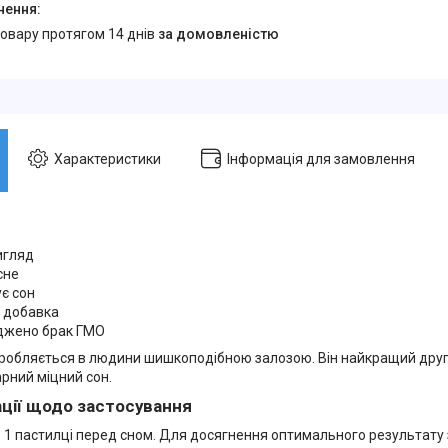
товару протягом 14 днів
за домовленістю
Характеристики
Інформація для замовлення
игляд
сне
є сон
 добавка
джено брак ГМО
робляється в людини шишкоподібною залозою. Він найкращий друг 
рний міцний сон.
ції щодо застосування
 1 пастилці перед сном. Для досягнення оптимального результату 