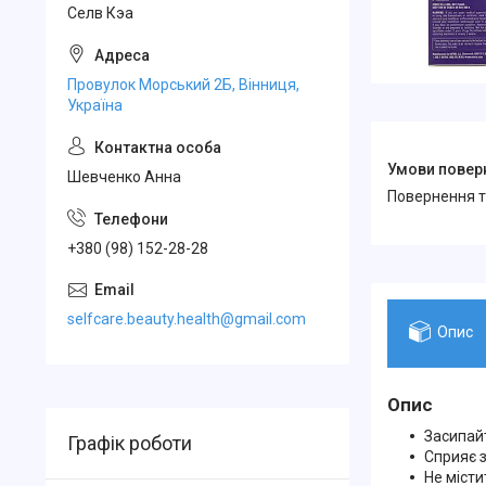
Селв Кэа
Провулок Морський 2Б, Вінниця,
Україна
Шевченко Анна
повернення 
+380 (98) 152-28-28
selfcare.beauty.health@gmail.com
Опис
Опис
Засипай
Графік роботи
Сприяє 
Не міст