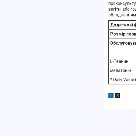
проконсульту
вагітні або г
обладнанням 
Додаткові 
Розмір порці
Обслуговува
L-Теанин
мелатонін
* Daily Value