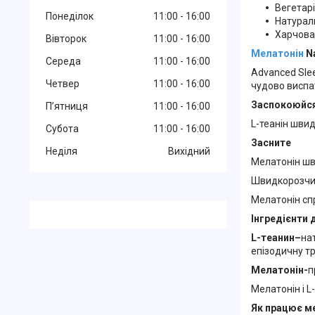
Вегетар
Понеділок
11:00
16:00
Натурал
Харчова
Вівторок
11:00
16:00
Мелатонін
Na
Середа
11:00
16:00
Advanced Sle
Четвер
11:00
16:00
чудово виспа
Заспокоюйс
Пʼятниця
11:00
16:00
L-теанін шви
Субота
11:00
16:00
Засните
Неділя
Вихідний
Мелатонін шв
Швидкорозчин
Мелатонін спр
Інгредієнти 
L-теанин–
на
епізодичну т
Мелатонін-
п
Мелатонін і L
Як працює м