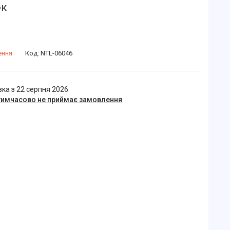
ок
ення
Код:
NTL-06046
ка з 22 серпня 2026
тимчасово не приймає замовлення