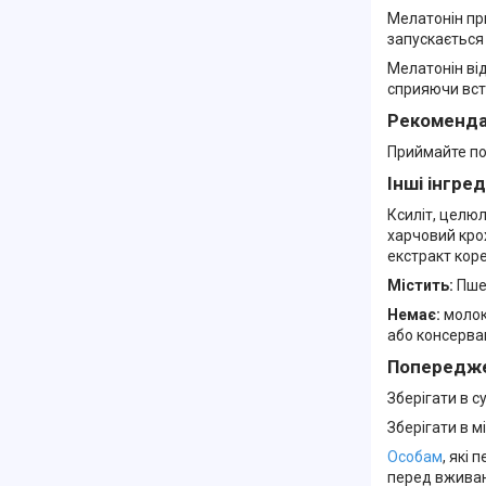
Мелатонін пр
запускається 
Мелатонін від
сприяючи вст
Рекоменда
Приймайте по 
Інші інгре
Ксиліт, целю
харчовий кро
екстракт коре
Містить:
Пше
Немає:
молоко
або консерва
Попередж
Зберігати в с
Зберігати в м
Особам
, які
перед вживан