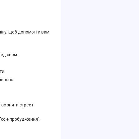
ніну, щоб допомогти вам
ред сном.
ти.
ивання.
є зняти стрес і
"сон-пробудження".