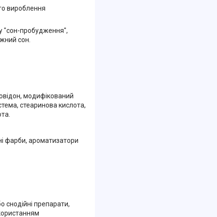
го вироблення
у "сон-пробудження",
жний сон.
повідон, модифікований
тема, стеаринова кислота,
та.
учні фарби, ароматизатори
о снодійні препарати,
икористанням