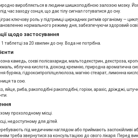
иродно виробляється в людини шишкоподібною залозою мозку. Йо
під час заходу сонця, що дає тілу сигнал готуватися до сну.
іграє ключову роль у підтримці циркадних ритмів організму — цикл
ановленню нормального режиму дня, забезпечуючи здоровий осві
ції щодо застосування
1 таблетці за 20 хвилин до сну. Вода не потрібна.
дієнти
лозна камедь, соєві полісахариди, мальтодекстрин, декстроза, кро
хмаль, яблучна кислота, діоксид кремнію, природна ароматична сис
ня буряка, гідроксипропілцелюлоза, магнію стеарат, лимонна кисло
ниця та сою.
, яйце, риба, ракоподібні ракоподібні, горіхи, арахіс, дріжджі, шт
нти.
ення
ухому прохолодному місці.
ісці, недоступному для дітей.
 перебувають під медичним наглядом або приймають заспокійливі аб
ням треба звернутися за консультацією до свого лікаря. Перед в