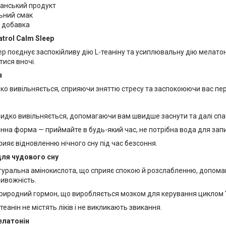
іанський продукт
ьний смак
 добавка
trol Calm Sleep
ep поєднує заспокійливу дію L-теаніну та усиплювальну дію мелато
тися вночі.
я
дко вивільняється, сприяючи зняттю стресу та заспокоюючи вас пе
идко вивільняється, допомагаючи вам швидше заснути та далі спа
на форма — приймайте в будь-який час, не потрібна вода для зап
ияє відновленню нічного сну під час безсоння.
для чудового сну
туральна амінокислота, що сприяє спокою й розслабленню, допомага
ривожність.
риродний гормон, що виробляється мозком для керування циклом 
-теанін не містять ліків і не викликають звикання.
елатонін