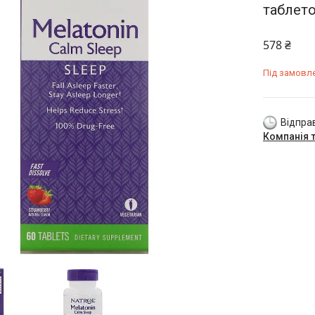
таблет
578 ₴
Під замовл
Відправ
Компанія 