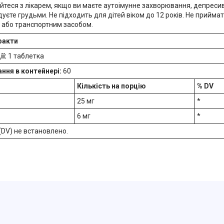
йтеся з лікарем, якщо ви маєте аутоімунне захворювання, депреси
одуєте грудьми. Не підходить для дітей віком до 12 років. Не прийма
або транспортним засобом.
факти
ї:
1 таблетка
ння в контейнері:
60
Кількість на порцію
% DV
25 мг
*
6 мг
*
 (DV) не встановлено.