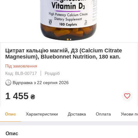
Цитрат кальцію магній, Д3 (Calcium Citrate
Magnesium), Bluebonnet Nutrition, 180 кап.
Під замовлення
Код: BLB-00717
Роздріб
Відправка з
22 серпня 2026
1 455
₴
Опис
Характеристики
Доставка
Оплата
Умови п
Опис