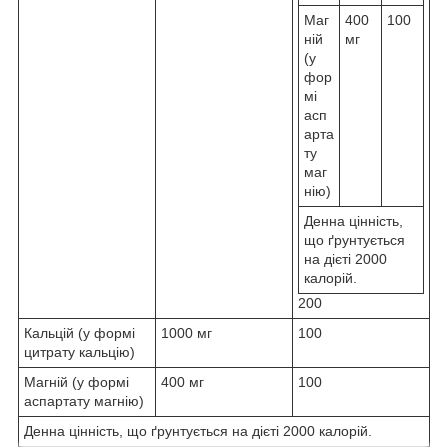
Маг
400
100
ній
мг
(у
фор
мі
асп
арта
ту
маг
нію)
Денна цінність,
що ґрунтується
на дієті 2000
калорій.
200
Кальцій (у формі
1000 мг
100
цитрату кальцію)
Магній (у формі
400 мг
100
аспартату магнію)
Денна цінність, що ґрунтується на дієті 2000 калорій.