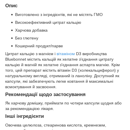
Опис
Виготовлено з інгредієнтів, які не містять ГМО
Високоефективний цитрат кальцію
Харчова добавка
Без глютену
Кошерний продукт/парве
Цитрат кальцію з магнієм і
вітаміном
D3 виробництва
Bluebonnet містить кальцій як хелатне з'єднання цитрату
кальцію й магній як хелатне з'єднання аспарта магнію. Крім
того, цей препарат містить вітамін D3 (холекальциферол) у
натуральному вигляді, отриманий із ланоліну. Доступний як
капсули, які забезпечують легке ковтання й максимальні
всмоктування й засвоєння.
Рекомендації щодо застосування
Як харчову домішку, приймати по чотири капсули щодня або
за рекомендацією лікаря.
Інші інгредієнти
Овочева целюлоза, стеаринова кислота, кремнезем,