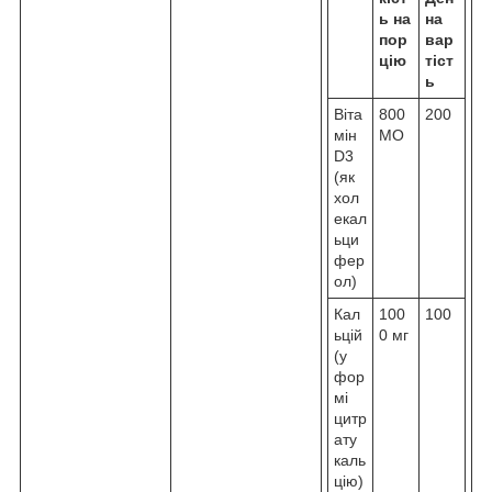
ь на
на
пор
вар
цію
тіст
ь
Віта
800
200
мін
МО
D3
(як
хол
екал
ьци
фер
ол)
Кал
100
100
ьцій
0 мг
(у
фор
мі
цитр
ату
каль
цію)