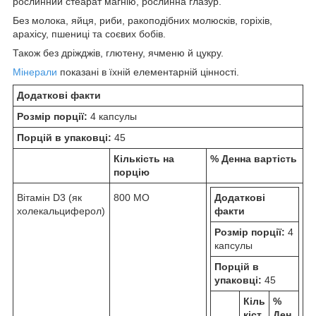
рослинний стеарат магнію, рослинна глазур.
Без молока, яйця, риби, ракоподібних молюсків, горіхів,
арахісу, пшениці та соєвих бобів.
Також без дріжджів, глютену, ячменю й цукру.
Мінерали
показані в їхній елементарній цінності.
Додаткові факти
Розмір порції:
4 капсулы
Порцій в упаковці:
45
Кількість на
% Денна вартість
порцію
Вітамін D3 (як
800 МО
Додаткові
холекальциферол)
факти
Розмір порції:
4
капсулы
Порцій в
упаковці:
45
Кіль
%
кіст
Ден