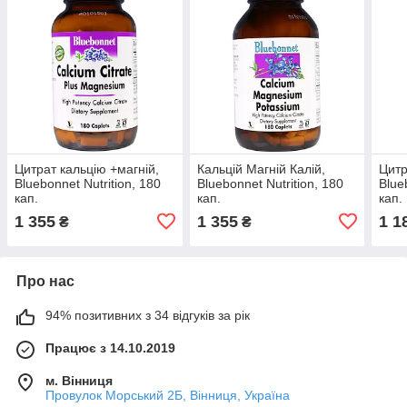
Цитрат кальцію +магній,
Кальцій Магній Калій,
Цитр
Bluebonnet Nutrition, 180
Bluebonnet Nutrition, 180
Blue
кап.
кап.
кап.
1 355
1 355
1 1
₴
₴
Про нас
94% позитивних з 34 відгуків за рік
Працює з 14.10.2019
м. Вінниця
Провулок Морський 2Б, Вінниця, Україна