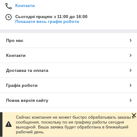
Контакти
Сьогодні працює з 11:00 до 16:00
Показати весь графік роботи
Про нас
Контакти
Доставка та оплата
Графік роботи
Повна версія сайту
Сайт створено на маркетплейсі
Prom.ua
Сейчас компания не может быстро обрабатывать заказы и
сообщения, поскольку по ее графику работы сегодня
выходной. Ваша заявка будет обработана в ближайший
Політика конфіденційності
рабочий день.