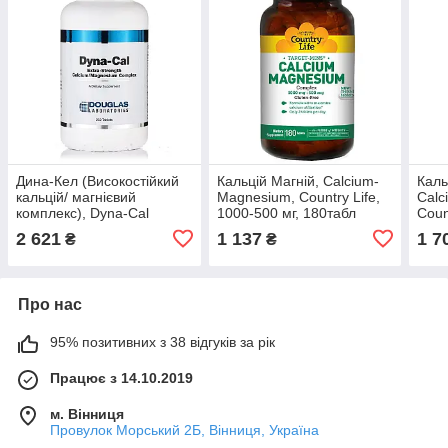
Дина-Кел (Високостійкий
Кальцій Магній, Calcium-
Каль
кальцій/ магнієвий
Magnesium, Country Life,
Calc
комплекс), Dyna-Cal
1000-500 мг, 180табл
Coun
(Extra-Strength
2 621
1 137
1 7
₴
₴
Calcium/Magnesium
Complex), Douglas
Laboratories, 250 таблеток
Про нас
95% позитивних з 38 відгуків за рік
Працює з 14.10.2019
м. Вінниця
Провулок Морський 2Б, Вінниця, Україна