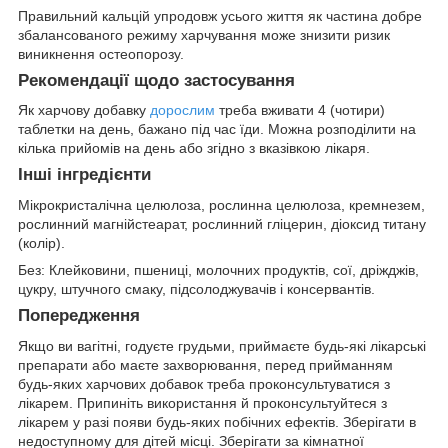
Правильний кальцій упродовж усього життя як частина добре
збалансованого режиму харчування може знизити ризик
виникнення остеопорозу.
Рекомендації щодо застосування
Як харчову добавку
дорослим
треба вживати 4 (чотири)
таблетки на день, бажано під час їди. Можна розподілити на
кілька прийомів на день або згідно з вказівкою лікаря.
Інші інгредієнти
Мікрокристалічна целюлоза, рослинна целюлоза, кремнезем,
рослинний магнійстеарат, рослинний гліцерин, діоксид титану
(колір).
Без: Клейковини, пшениці, молочних продуктів, сої, дріжджів,
цукру, штучного смаку, підсолоджувачів і консервантів.
Попередження
Якщо ви вагітні, годуєте грудьми, приймаєте будь-які лікарські
препарати або маєте захворювання, перед прийманням
будь-яких харчових добавок треба проконсультуватися з
лікарем. Припиніть використання й проконсультуйтеся з
лікарем у разі появи будь-яких побічних ефектів. Зберігати в
недоступному для дітей місці. Зберігати за кімнатної