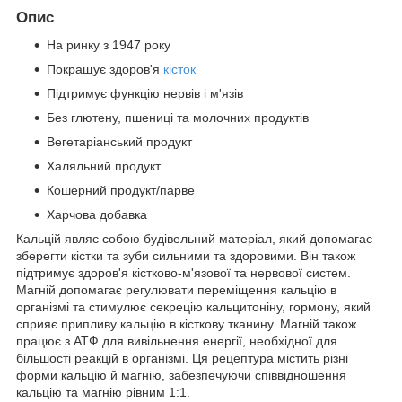
Опис
На ринку з 1947 року
Покращує здоров'я
кісток
Підтримує функцію нервів і м'язів
Без глютену, пшениці та молочних продуктів
Вегетаріанський продукт
Халяльний продукт
Кошерний продукт/парве
Харчова добавка
Кальцій являє собою будівельний матеріал, який допомагає
зберегти кістки та зуби сильними та здоровими. Він також
підтримує здоров'я кістково-м'язової та нервової систем.
Магній допомагає регулювати переміщення кальцію в
організмі та стимулює секрецію кальцитоніну, гормону, який
сприяє припливу кальцію в кісткову тканину. Магній також
працює з АТФ для вивільнення енергії, необхідної для
більшості реакцій в організмі. Ця рецептура містить різні
форми кальцію й магнію, забезпечуючи співвідношення
кальцію та магнію рівним 1:1.