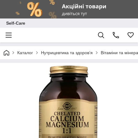
Self-Care
Каталог
Нутрицевтика та здоров’я
Вітаміни та мінер