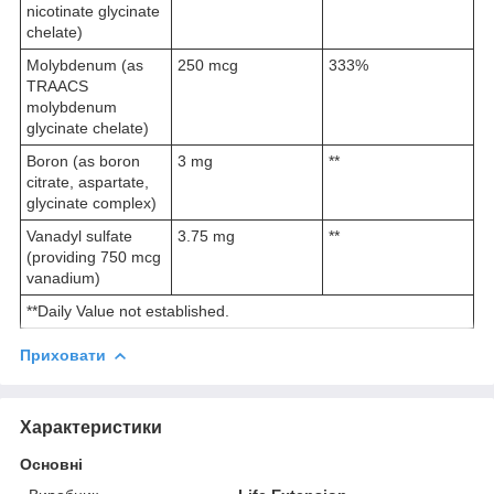
nicotinate glycinate
chelate)
Molybdenum (as
250 mcg
333%
TRAACS
molybdenum
glycinate chelate)
Boron (as boron
3 mg
**
citrate, aspartate,
glycinate complex)
Vanadyl sulfate
3.75 mg
**
(providing 750 mcg
vanadium)
**Daily Value not established.
Приховати
Характеристики
Основні