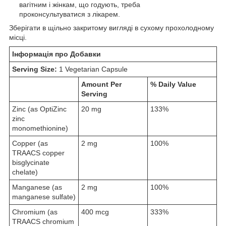
вагітним і жінкам, що годують, треба
проконсультуватися з лікарем.
Зберігати в щільно закритому вигляді в сухому прохолодному
місці.
Інформація про Добавки
Serving Size:
1 Vegetarian Capsule
Amount Per
% Daily Value
Serving
Zinc (as OptiZinc
20 mg
133%
zinc
monomethionine)
Copper (as
2 mg
100%
TRAACS copper
bisglycinate
chelate)
Manganese (as
2 mg
100%
manganese sulfate)
Chromium (as
400 mcg
333%
TRAACS chromium