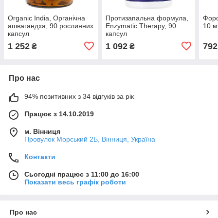
Organic India, Органічна
Протизапальна формула,
Форс
ашвагандха, 90 рослинних
Enzymatic Therapy, 90
10 м
капсул
капсул
1 252
1 092
792
₴
₴
Про нас
94% позитивних з 34 відгуків за рік
Працює з 14.10.2019
м. Вінниця
Провулок Морський 2Б, Вінниця, Україна
Контакти
Сьогодні працює з 11:00 до 16:00
Показати весь графік роботи
Про нас