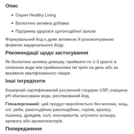
Опис
Серия Healthy Living
Біологічно активна добавка
Підтримка здоров'я щитоподібної залози
Формувальний йод є дуже активною й розсмоктуваною
формою кардинального йоду.
Рекомендації щодо застосування
Як біологічно активну домішку, приймати по 1-3 краплі зі
склянкою води між прийманнями їжі тричі на день або за
вказівкою кваліфікованого лікаря.
Інші інгредієнти
Кошерний сертифікований рослинний гліцерин USP, очищена
pH-збалансована вода, реолімований йод.
Гіпоалергенний:
цей продукт виробляється без молока, яєць,
сої, риби, ракоподібних ракоподібних, горіхів, арахісу,
пшениці, дріжджів, солі, консервантів, штучного кольору,
аромату або ароматизаторів.
Попередження