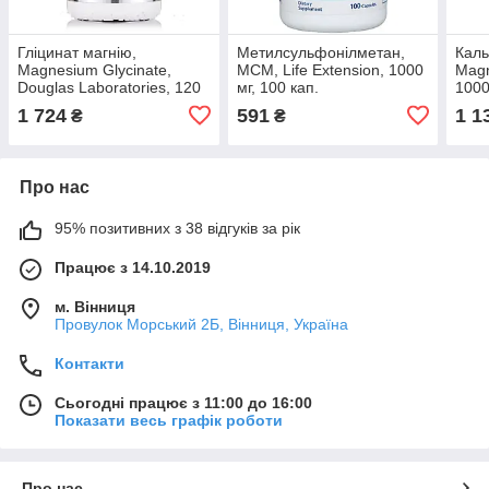
Гліцинат магнію,
Метилсульфонілметан,
Каль
Magnesium Glycinate,
МСМ, Life Extension, 1000
Magn
Douglas Laboratories, 120
мг, 100 кап.
1000
таблеток
1 724
591
1 1
₴
₴
Про нас
95% позитивних з 38 відгуків за рік
Працює з 14.10.2019
м. Вінниця
Провулок Морський 2Б, Вінниця, Україна
Контакти
Сьогодні працює з 11:00 до 16:00
Показати весь графік роботи
Про нас