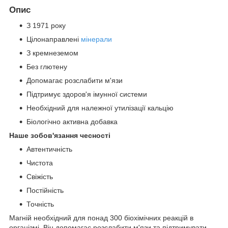
Опис
З 1971 року
Цілонаправлені
мінерали
З кремнеземом
Без глютену
Допомагає розслабити м'язи
Підтримує здоров'я імунної системи
Необхідний для належної утилізації кальцію
Біологічно активна добавка
Наше зобов'язання чесності
Автентичність
Чистота
Свіжість
Постійність
Точність
Магній необхідний для понад 300 біохімічних реакцій в
організмі. Він допомагає розслабити м'язи та підтримувати