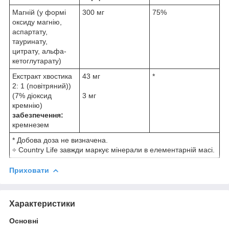
Магній (у формі
300 мг
75%
оксиду магнію,
аспартату,
тауринату,
цитрату, альфа-
кетоглутарату)
Екстракт хвостика
43 мг
*
2: 1 (повітряний))
(7% діоксид
3 мг
кремнію)
забезпечення:
кремнезем
* Добова доза не визначена.
÷ Country Life завжди маркує мінерали в елементарній масі.
Приховати
Характеристики
Основні