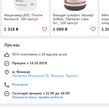
Ніацинамід (В3), Thorne
Ванадій сульфат, Vanadyl
Alli
Research, 180 капсул
Sulfate, Olympian Labs
пор
Inc., 100 капсул
аліц
у ро
1 316
1 069
1 2
₴
₴
Про нас
95% позитивних з 38 відгуків за рік
Працює з 14.10.2019
м. Вінниця
Провулок Морський 2Б, Вінниця, Україна
Контакти
Сьогодні працює з 11:00 до 16:00
Показати весь графік роботи