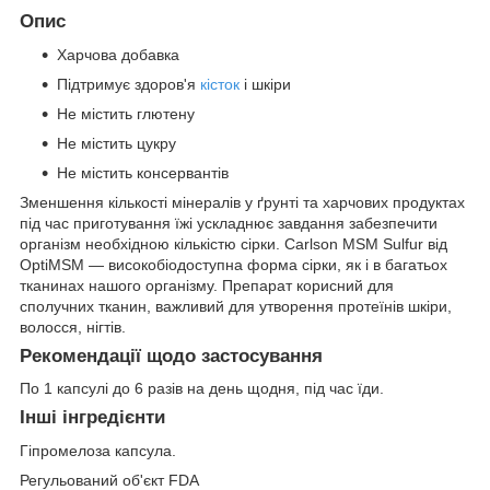
Опис
Харчова добавка
Підтримує здоров'я
кісток
і шкіри
Не містить глютену
Не містить цукру
Не містить консервантів
Зменшення кількості мінералів у ґрунті та харчових продуктах
під час приготування їжі ускладнює завдання забезпечити
організм необхідною кількістю сірки. Carlson MSM Sulfur від
OptiMSM — високобіодоступна форма сірки, як і в багатьох
тканинах нашого організму. Препарат корисний для
сполучних тканин, важливий для утворення протеїнів шкіри,
волосся, нігтів.
Рекомендації щодо застосування
По 1 капсулі до 6 разів на день щодня, під час їди.
Інші інгредієнти
Гіпромелоза капсула.
Регульований об'єкт FDA