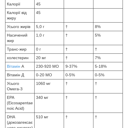
Калорії
45
Калорії від
45
жиру
Усього жирів
5,0 г
†
8%
Насичений
1,0 г
†
5%
жир
Транс-жир
0 г
†
†
холестерин
20 мг
†
7%
Вітамін
А
230-920 МО
9-37%
5-18%
Вітамін Д
0-20 МО
0-5%
0-5%
Усього
1060 мг
†
†
Омега-3
EPA
340 мг
†
†
(Eicosapentae
noic Acid)
DHA
510 мг
†
†
(докозагексає
нова кислота)