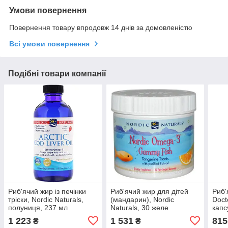
Умови повернення
Повернення товару впродовж 14 днів за домовленістю
Всі умови повернення
Подібні товари компанії
Риб'ячий жир із печінки
Риб'ячий жир для дітей
Риб'
тріски, Nordic Naturals,
(мандарин), Nordic
Doct
полуниця, 237 мл
Naturals, 30 желе
капс
1 223
1 531
815
₴
₴