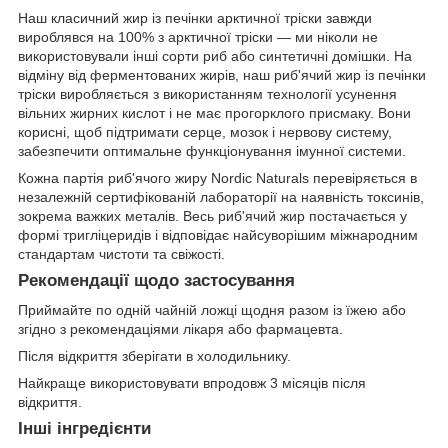
Наш класичний жир із печінки арктичної тріски завжди
вироблявся на 100% з арктичної тріски — ми ніколи не
використовували інші сорти риб або синтетичні домішки. На
відміну від ферментованих жирів, наш риб'ячий жир із печінки
тріски виробляється з використанням технології усунення
вільних жирних кислот і не має прогорклого присмаку. Вони
корисні, щоб підтримати серце, мозок і нервову систему,
забезпечити оптимальне функціонування імунної системи.
Кожна партія риб'ячого жиру Nordic Naturals перевіряється в
незалежній сертифікованій лабораторії на наявність токсинів,
зокрема важких металів. Весь риб'ячий жир постачається у
формі тригліцеридів і відповідає найсуворішим міжнародним
стандартам чистоти та свіжості.
Рекомендації щодо застосування
Приймайте по одній чайній ложці щодня разом із їжею або
згідно з рекомендаціями лікаря або фармацевта.
Після відкриття зберігати в холодильнику.
Найкраще використовувати впродовж 3 місяців після
відкриття.
Інші інгредієнти