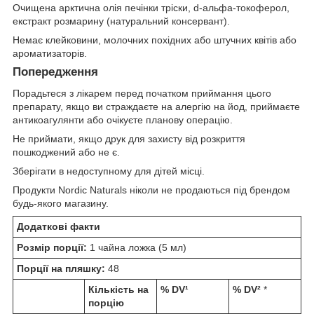
Очищена арктична олія печінки тріски, d-альфа-токоферол,
екстракт розмарину (натуральний консервант).
Немає клейковини, молочних похідних або штучних квітів або
ароматизаторів.
Попередження
Порадьтеся з лікарем перед початком приймання цього
препарату, якщо ви страждаєте на алергію на йод, приймаєте
антикоагулянти або очікуєте планову операцію.
Не приймати, якщо друк для захисту від розкриття
пошкоджений або не є.
Зберігати в недоступному для дітей місці.
Продукти Nordic Naturals ніколи не продаються під брендом
будь-якого магазину.
Додаткові факти
Розмір порції:
1 чайна ложка (5 мл)
Порції на пляшку:
48
Кількість на
% DV¹
% DV²
*
порцію