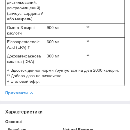
дистильований,
ультраочищений)
(анчоус, сардина і/
або макрель)
Омега-3 жирні
900 мг
**
кислоти
Eicosapentaenoic
600 мг
**
Acid (EPA) †
Докозагексаєнова
300 мг
**
кислота (DHA)
÷ Відсоток денної норми ґрунтується на дієті 2000 калорій.
** Добова доза не визначена.
÷ Етиловий ефір.
Приховати
Характеристики
Основні
Виробник
Natural Factors