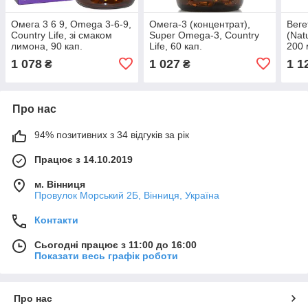
Омега 3 6 9, Omega 3-6-9,
Омега-3 (концентрат),
Веге
Country Life, зі смаком
Super Omega-3, Country
(Nat
лимона, 90 кап.
Life, 60 кап.
200 
1 078
1 027
1 1
₴
₴
Про нас
94% позитивних з 34 відгуків за рік
Працює з 14.10.2019
м. Вінниця
Провулок Морський 2Б, Вінниця, Україна
Контакти
Сьогодні працює з 11:00 до 16:00
Показати весь графік роботи
Про нас