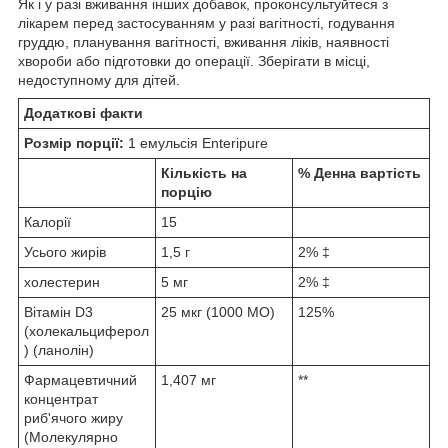
Як і у разі вживання інших добавок, проконсультуйтеся з
лікарем перед застосуванням у разі вагітності, годування
груддю, планування вагітності, вживання ліків, наявності
хвороби або підготовки до операції. Зберігати в місці,
недоступному для дітей.
Додаткові факти
Розмір порції:
1 емульсія Enteripure
Кількість на
% Денна вартість
порцію
Калорії
15
Усього жирів
1,5 г
2% ‡
холестерин
5 мг
2% ‡
Вітамін D3
25 мкг (1000 МО)
125%
(холекальциферол
) (ланолін)
Фармацевтичний
1,407 мг
**
концентрат
риб'ячого жиру
(Молекулярно