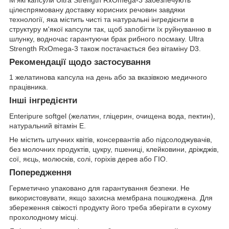
цілеспрямовану доставку корисних речовин завдяки
технології, яка містить чисті та натуральні інгредієнти в
структуру м'якої капсули так, щоб запобігти їх руйнуванню в
шлунку, водночас гарантуючи брак рибного посмаку. Ultra
Strength RxOmega-3 також постачається без вітаміну D3.
Рекомендації щодо застосування
1 желатинова капсула на день або за вказівкою медичного
працівника.
Інші інгредієнти
Enteripure softgel (желатин, гліцерин, очищена вода, пектин),
натуральний вітамін Е.
Не містить штучних квітів, консервантів або підсолоджувачів,
без молочних продуктів, цукру, пшениці, клейковини, дріжджів,
сої, яєць, молюсків, солі, горіхів дерев або ГІО.
Попередження
Герметично упаковано для гарантування безпеки. Не
використовувати, якщо захисна мембрана пошкоджена. Для
збереження свіжості продукту його треба зберігати в сухому
прохолодному місці.