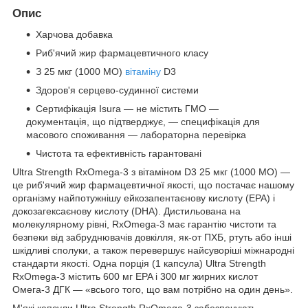
Опис
Харчова добавка
Риб'ячий жир фармацевтичного класу
З 25 мкг (1000 МО)
вітаміну
D3
Здоров'я серцево-судинної системи
Сертифікація Isura — не містить ГМО —
документація, що підтверджує, — специфікація для
масового споживання — лабораторна перевірка
Чистота та ефективність гарантовані
Ultra Strength RxOmega-3 з вітаміном D3 25 мкг (1000 МО) —
це риб'ячий жир фармацевтичної якості, що постачає нашому
організму найпотужнішу ейкозапентаєнову кислоту (EPA) і
докозагексаєнову кислоту (DHA). Дистильована на
молекулярному рівні, RxOmega-3 має гарантію чистоти та
безпеки від забруднювачів довкілля, як-от ПХБ, ртуть або інші
шкідливі сполуки, а також перевершує найсуворіші міжнародні
стандарти якості. Одна порція (1 капсула) Ultra Strength
RxOmega-3 містить 600 мг EPA і 300 мг жирних кислот
Омега-3 ДГК — «всього того, що вам потрібно на один день».
М'які капсули Ultra Strength RxOmega-3 забезпечують