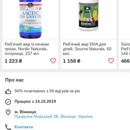
Риб'ячий жир із печінки
Риб'ячий жир DHA для
Sund
тріски, Nordic Naturals,
дітей, Source Naturals, 60
Риб'
полуниця, 237 мл
кап.
144 
1 223
1 158
466
₴
₴
Про нас
94% позитивних з 34 відгуків за рік
Працює з 14.10.2019
м. Вінниця
Провулок Морський 2Б, Вінниця, Україна
Контакти