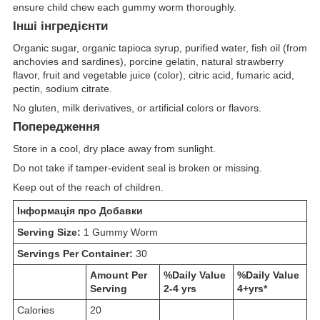
ensure child chew each gummy worm thoroughly.
Інші інгредієнти
Organic sugar, organic tapioca syrup, purified water, fish oil (from
anchovies and sardines), porcine gelatin, natural strawberry
flavor, fruit and vegetable juice (color), citric acid, fumaric acid,
pectin, sodium citrate.
No gluten, milk derivatives, or artificial colors or flavors.
Попередження
Store in a cool, dry place away from sunlight.
Do not take if tamper-evident seal is broken or missing.
Keep out of the reach of children.
Інформація про Добавки
Serving Size:
1 Gummy Worm
Servings Per Container:
30
Amount Per
%Daily Value
%Daily Value
Serving
2-4 yrs
4+yrs*
Calories
20