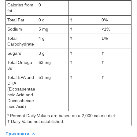
Calories from
0
fat
Total Fat
0 g
†
0%
Sodium
5 mg
†
<1%
Total
4 g
†
1%
Carbohydrate
Sugars
3 g
†
†
Total Omega-
63 mg
†
†
3s
Total EPA and
51 mg
†
†
DHA
(Eicosapentae
noic Acid and
Docosahexae
noic Acid)
* Percent Daily Values are based on a 2,000 calorie diet.
† Daily Value not established.
Приховати