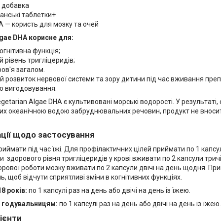
 добавка
анські таблетки+
HA — користь для мозку та очей
lgae DHA корисне для:
когнітивна функція;
 рівень тригліцеридів;
ов'я загалом.
 розвиток нервової системи та зору дитини під час вживання препа
го вигодовування.
tarian Algae DHA є культивовані морські водорості. У результаті,
х океанічною водою забруднювальних речовин, продукт не вносить
ції щодо застосування
иймати під час їжі. Для профілактичних цілей приймати по 1 капсул
 здорового рівня тригліцеридів у крові вживати по 2 капсули трич
орової роботи мозку вживати по 2 капсули двічі на день щодня. Пр
ль, щоб відчути сприятливі зміни в когнітивних функціях.
8 років:
по 1 капсулі раз на день або двічі на день із їжею.
о годувальницям:
по 1 капсулі раз на день або двічі на день із їжею.
дієнти