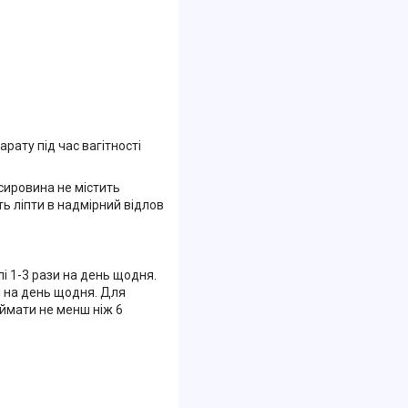
рату під час вагітності
 сировина не містить
 ліпти в надмірний відлов
і 1-3 рази на день щодня.
і на день щодня. Для
иймати не менш ніж 6