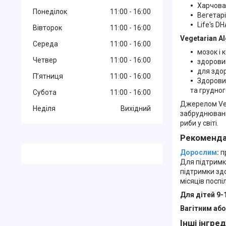
Харчова
Понеділок
11:00
16:00
Вегетарі
Life's D
Вівторок
11:00
16:00
Vegetarian A
Середа
11:00
16:00
мозок і 
Четвер
11:00
16:00
здоровий
для здор
Пʼятниця
11:00
16:00
Здоровий
та грудно
Субота
11:00
16:00
Джерелом Vege
Неділя
Вихідний
забруднювани
риби у світі.
Рекоменда
Дорослим
:
пр
Для підтримки
підтримки зд
місяців поспі
Для дітей 9-1
Вагітним аб
Інші інгре