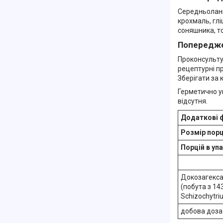
Середньоланц
крохмаль, глі
соняшника, т
Попередж
Проконсульту
рецептурні пр
Зберігати за 
Герметично у
відсутня.
Додаткові 
Розмір порці
Порцій в упа
Докозагекса
(побута з 143
Schizochytri
добова доза