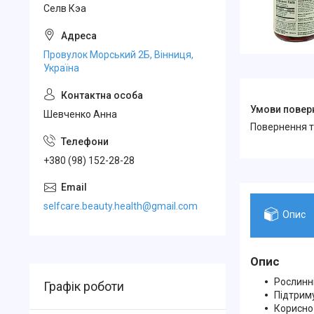
Селв Кэа
Провулок Морський 2Б, Вінниця,
Україна
Шевченко Анна
повернення 
+380 (98) 152-28-28
selfcare.beauty.health@gmail.com
Опис
Опис
Рослинн
Графік роботи
Підтриму
Корисно