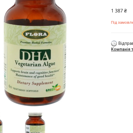
1 387 ₴
Під замовл
Відправ
Компанія 