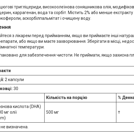
югові тригліцериди, високоолеїнова соняшникова олія, модифіко
церин, каррагенан, вода та сорбіт. Містить 2% або менше екстракт
окофероли, аскорбілпальмітат і очищену воду.
ення
йтеся з лікарем перед прийманням, якщо ви приймаєте інші натура
епарати, або якщо ви маєте захворювання. Зберігати в місці, недос
кімнатної температури.
паковано для забезпечення чистоти. Не приймати, якщо захисна п
факти
ї:
2 капсули
ковці:
30
Кількість на порцію
% Денна
єнова кислота (DHA)
0 мг олії
500 мг
†
um)
 не визначена.