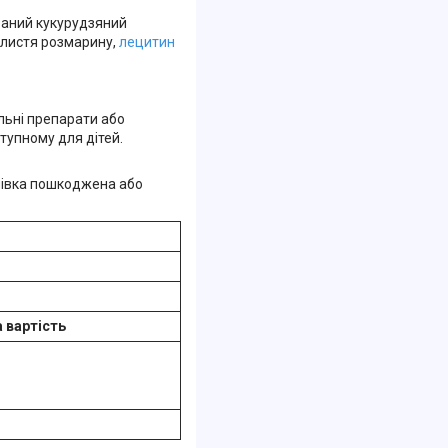
ваний кукурудзяний
у листя розмарину,
лецитин
льні препарати або
тупному для дітей.
лівка пошкоджена або
 вартість