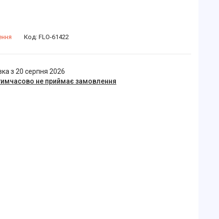
ення
Код:
FLO-61422
ка з 20 серпня 2026
тимчасово не приймає замовлення