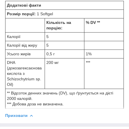
Додаткові факти
Розмір порції:
1 Softgel
Кількість на
% DV **
порцію:
Калорії
5
Калорії від жиру
5
Усього жирів
0,5 г
1%
DHA
200 мг
***
(докозагексаєнова
кислота з
Schizochytrium sp.
Oil)
** Відсоток денних значень (DV), що ґрунтується на дієті
2000 калорій.
*** Добова доза не визначена.
Приховати