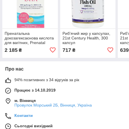
Пренатальна
Риб'ячий жир у капсулах,
Риб'
докозагексаєнова кислота
21st Century Health, 300
21st
для вагітних, Prenatal
капсул
капс
DHA, Nordic Natural, 500
2 185
717
639
₴
₴
мг, 180 капсул
Про нас
94% позитивних з 34 відгуків за рік
Працює з 14.10.2019
м. Вінниця
Провулок Морський 2Б, Вінниця, Україна
Контакти
Сьогодні вихідний