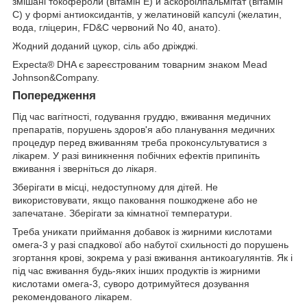
змішані токофероли (вітамін Е) й аскорбілпальмітат (вітамін
С) у формі антиоксидантів, у желатиновій капсулі (желатин,
вода, гліцерин, FD&C червоний No 40, анато).
Жодний доданий цукор, сіль або дріжджі.
Expecta® DHA є зареєстрованим товарним знаком Mead
Johnson&Company.
Попередження
Під час вагітності, годування груддю, вживання медичних
препаратів, порушень здоров'я або планування медичних
процедур перед вживанням треба проконсультуватися з
лікарем. У разі виникнення побічних ефектів припиніть
вживання і зверніться до лікаря.
Зберігати в місці, недоступному для дітей. Не
використовувати, якщо паковання пошкоджене або не
запечатане. Зберігати за кімнатної температури.
Треба уникати приймання добавок із жирними кислотами
омега-3 у разі спадкової або набутої схильності до порушень
згортання крові, зокрема у разі вживання антикоагулянтів. Як і
під час вживання будь-яких інших продуктів із жирними
кислотами омега-3, суворо дотримуйтеся дозування
рекомендованого лікарем.