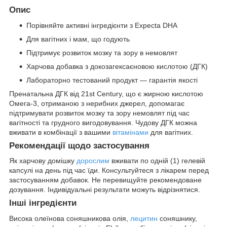
Опис
Порівняйте активні інгредієнти з Expecta DHA
Для вагітних і мам, що годують
Підтримує розвиток мозку та зору в немовлят
Харчова добавка з докозагексаєновою кислотою (ДГК)
Лабораторно тестований продукт — гарантія якості
Пренатальна ДГК від 21st Century, що є жирною кислотою
Омега-3, отриманою з нерибних джерел, допомагає
підтримувати розвиток мозку та зору немовлят під час
вагітності та грудного вигодовування. Чудову ДГК можна
вживати в комбінації з вашими
вітамінами
для вагітних.
Рекомендації щодо застосування
Як харчову домішку
дорослим
вживати по одній (1) гелевій
капсулі на день під час їди. Консультуйтеся з лікарем перед
застосуванням добавок. Не перевищуйте рекомендоване
дозування. Індивідуальні результати можуть відрізнятися.
Інші інгредієнти
Висока олеїнова соняшникова олія,
лецитин
соняшнику,