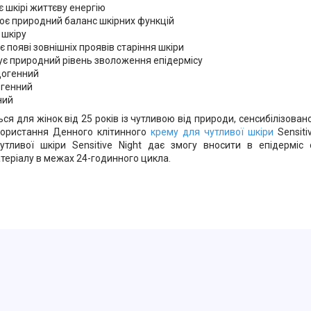
 шкірі життєву енергію
ює природний баланс шкірних функцій
 шкіру
є появі зовнішніх проявів старіння шкіри
ує природний рівень зволоження епідермісу
огенний
ргенний
ний
ся для жінок від 25 років із чутливою від природи, сенсибілізова
ористання Денного клітинного
крему для чутливої шкіри
Sensiti
утливої шкіри Sensitive Night дає змогу вносити в епідерміс
атеріалу в межах 24-годинного цикла.