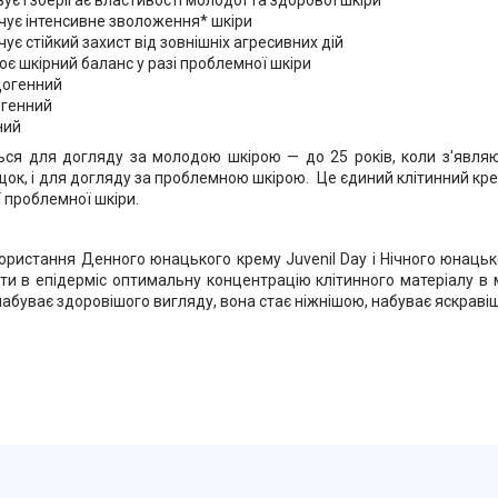
чує інтенсивне зволоження* шкіри
ує стійкий захист від зовнішніх агресивних дій
є шкірний баланс у разі проблемної шкіри
огенний
ргенний
ний
ся для догляду за молодою шкірою — до 25 років, коли з'явля
ок, і для догляду за проблемною шкірою. Це єдиний клітинний кре
 проблемної шкіри.
ристання Денного юнацького крему Juvenil Day і Нічного юнацько
ти в епідерміс оптимальну концентрацію клітинного матеріалу в 
абуває здоровішого вигляду, вона стає ніжнішою, набуває яскравіш