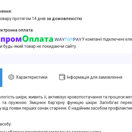
товару протягом 14 днів
за домовленістю
У компанії підключені еле
и будь-який товар не покидаючи сайту.
Характеристики
Інформація для замовлення
логість шкіри, живить її, активізує кровопостачання та процеси ме
 та пружною. Зміцнює бар'єрну функцію шкіри. Запобігає перек
 від появи перших ознак старіння. Є надійним засобом профілактик
асобу:
зує і зберігає властивості молодої та здорової шкіри