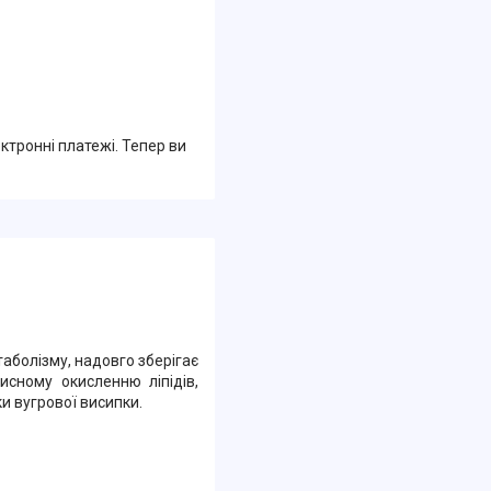
ктронні платежі. Тепер ви
таболізму, надовго зберігає
исному окисленню ліпідів,
и вугрової висипки.