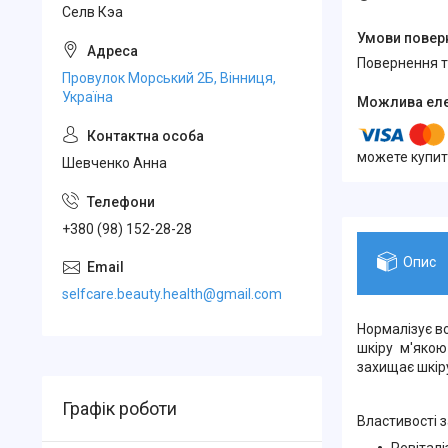
Селв Кэа
повернення 
Провулок Морський 2Б, Вінниця,
Україна
можете купит
Шевченко Анна
+380 (98) 152-28-28
Опис
selfcare.beauty.health@gmail.com
Нормалізує во
шкіру м'якою
захищає шкіру
Графік роботи
Властивості з
Ревіталі