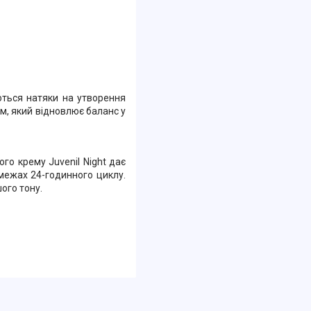
ються натяки на утворення
м, який відновлює баланс у
го крему Juvenil Night дає
межах 24-годинного циклу.
ого тону.