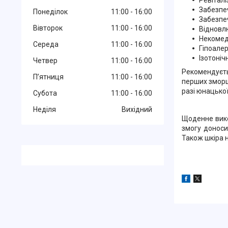
Забезпе
Понеділок
11:00
16:00
Забезпеч
Вівторок
11:00
16:00
Відновлю
Некомед
Середа
11:00
16:00
Гіпоале
Ізотоніч
Четвер
11:00
16:00
Рекомендуєть
Пʼятниця
11:00
16:00
перших зморщ
разі юнацької
Субота
11:00
16:00
Неділя
Вихідний
Щоденне вико
змогу доноси
Також шкіра н