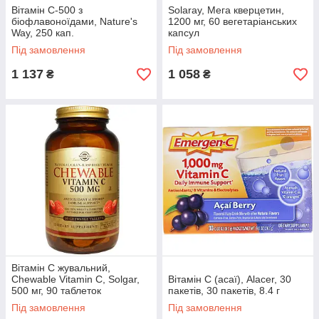
Дізнатися більше
Вітамін С-500 з
Solaray, Мега кверцетин,
біофлавоноїдами, Nature's
1200 мг, 60 вегетаріанських
Way, 250 кап.
капсул
Під замовлення
Під замовлення
1 137
1 058
₴
₴
Вітамін С жувальний,
Chewable Vitamin C, Solgar,
Вітамін С (асаї), Alacer, 30
500 мг, 90 таблеток
пакетів, 30 пакетів, 8.4 г
Піколінат цинку, 25 мг, 60 таблеток
Під замовлення
Під замовлення