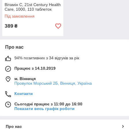
Доступні ціни
Вітамін С, 21st Century Health
Care, 1000, 110 таблеток
У нас налагоджена система прямої
Під замовлення
співпраці з перевіреними та надійними
виробниками, тому ми забезпечуємо
389
₴
лояльні ціни, без посередніх накруток
Про нас
94% позитивних з 34 відгуків за рік
Працює з 14.10.2019
м. Вінниця
Індивідуальний підхід
Провулок Морський 2Б, Вінниця, Україна
Ми уважно підходимо до потреб
Контакти
кожного клієнта й можемо привезти
Сьогодні працює з 11:00 до 16:00
необхідні позиції зі США та Європи
Показати весь графік роботи
індивідуальним замовленням
Про нас