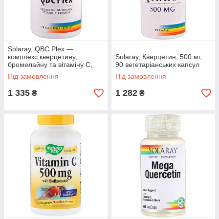
Solaray, QBC Plex —
комплекс кверцетину,
Solaray, Кверцетин, 500 мг,
бромелайну та вітаміну С,
90 вегетаріанських капсул
120 вегетаріанських капсул
Під замовлення
Під замовлення
1 335
1 282
₴
₴
Дитячі жувальні вітаміни — цинк,
вітамін С і вітамін D3 L'il Critters,
Immune C, 190 жувальних таблеток
Харчова добавка з натуральними фруктовими
ароматизаторами, підтримує імунітет, містить
ехінацею. Без глютену та синтетичних
барвників. Вироблено в США.