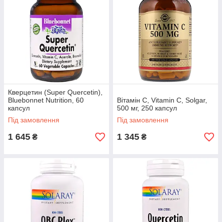
Вітамін C жувальний, Chewable
Vitamin C, Solgar, 500 мг, 90 таблеток
Кверцетин (Super Quercetin),
Bluebonnet Nutrition, 60
Вітамін С, Vitamin C, Solgar,
Препарат без ГМО, глютену, підтримує імунітет
капсул
500 мг, 250 капсул
і має антиоксидантну дію, сприяє утворенню
Під замовлення
Під замовлення
колагену. Виробництво — США.
1 645
1 345
₴
₴
Дізнатися більше