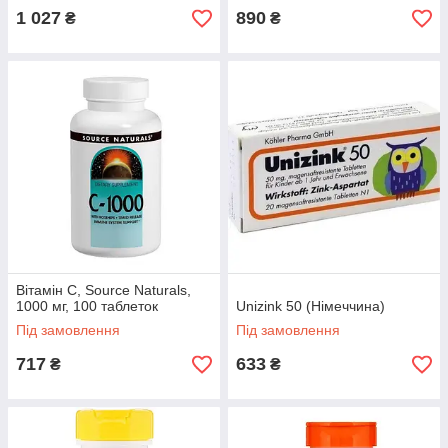
Thompson
1 027
890
₴
₴
Біологічно активна добавка, нормалізує обмін
речовин і життєдіяльність клітин, підтримує
необхідну концентрацію вітаміну Е в крові.
Вироблено в США.
Дізнатися більше
Вітамін С, Source Naturals,
1000 мг, 100 таблеток
Unizink 50 (Німеччина)
Під замовлення
Під замовлення
717
633
₴
₴