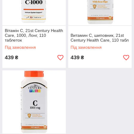
Вітамін С, 21st Century Health
Care, 1000, Лонг, 110
Витамин С, шиповник, 21st
Великий асортимент
таблеток
Century Health Care, 110 табл
Під замовлення
Під замовлення
В онлайн-камері на сайті представлений
величезний вибір біодобавок для
439
439
₴
₴
підтримки імунітету та зміцнення
здоров'я, для дорослих і дітей,
європейського та американського
виробництва