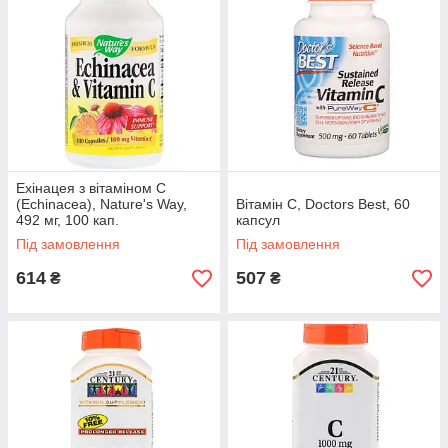
Solaray, Кверцетин, 500 мг, 90
вегетаріанських капсул
Біофлавоноїд, що надає антиоксидантну,
цитостатичну та онкопротекторну дію.
Ехінацея з вітаміном С
(Echinacea), Nature's Way,
Вітамін С, Doctors Best, 60
Вироблено в США.
492 мг, 100 кап.
капсул
Під замовлення
Під замовлення
Дізнатися більше
614
507
₴
₴
Переваги нашої компанії