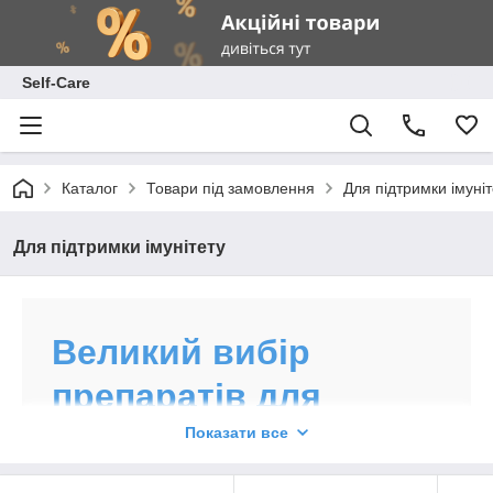
Self-Care
Каталог
Товари під замовлення
Для підтримки імуніт
Для підтримки імунітету
Великий вибір
препаратів для
підтримки імунітету
Показати все
профілактики багатьох захворювань,