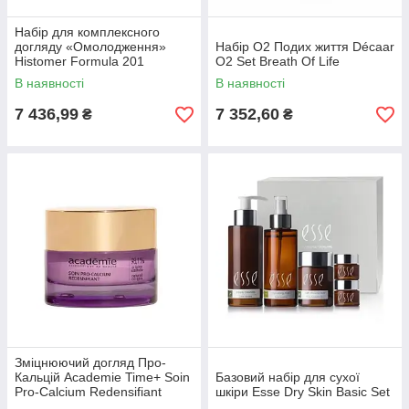
Набір для комплексного
догляду «Омолодження»
Набір O2 Подих життя Décaar
Histomer Formula 201
O2 Set Breath Of Life
Rejuvenating Complete
В наявності
В наявності
Treatment Kit
7 436,99
7 352,60
₴
₴
Зміцнюючий догляд Про-
Кальцій Academie Time+ Soin
Базовий набір для сухої
Pro-Calcium Redensifiant
шкіри Esse Dry Skin Basic Set