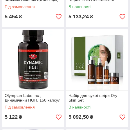
голландський шоколад, 4,5
Volumateur
Під замовлення
В наявності
фунта (2,04 кг)
5 454
5 133,24
₴
₴
Olympian Labs Inc.,
Набір для сухої шкіри Dry
Динамічний HGH, 150 капсул
Skin Set
Під замовлення
В наявності
5 122
5 092,50
₴
₴