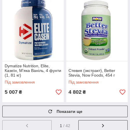
Dymatize Nutrition, Elite,
Казеїн, М'яка Ваніль, 4 фунти
Стевия (экстракт), Better
(1, 81 кг)
Stevia, Now Foods, 454 г
Під замовлення
Під замовлення
5 007
4 802
₴
₴
Показати ще
1
/ 42