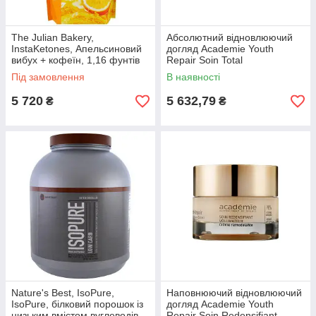
The Julian Bakery,
Абсолютний відновлюючий
InstaKetones, Апельсиновий
догляд Academie Youth
вибух + кофеїн, 1,16 фунтів
Repair Soin Total
(525 г)
Restructurant
Під замовлення
В наявності
5 720
5 632,79
₴
₴
Nature's Best, IsoPure,
Наповнюючий відновлюючий
IsoPure, білковий порошок із
догляд Academie Youth
низьким вмістом вуглеводів,
Repair Soin Redensifiant