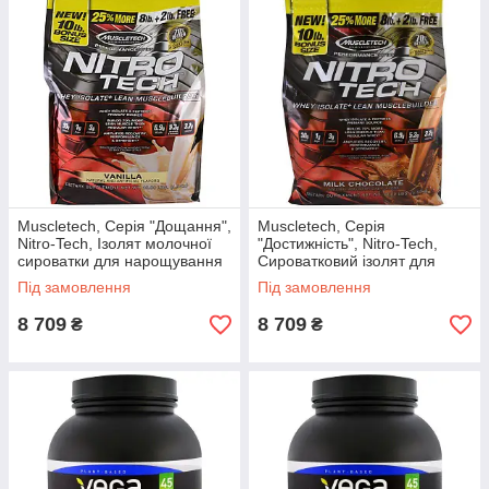
Muscletech, Серія "Дощання",
Muscletech, Серія
Nitro-Tech, Ізолят молочної
"Достижність", Nitro-Tech,
сироватки для нарощування
Сироватковий ізолят для
сухої м'язової маси, Ваніль,
формування сухої м'язової
Під замовлення
Під замовлення
10 фунтів (4,54 кг)
маси, Молочний шоколад, 10
фунтів (4,54 кг)
8 709
8 709
₴
₴