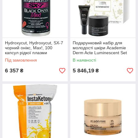
Hydroxycut, Hydroxycut, SX-7
Подарунковий набір для
чорний онікс, Max!, 100
молодості шкіри Academie
капсул рідкої плазми
Derm Acte Luminescent Set
Під замовлення
В наявності
6 357
5 846,19
₴
₴