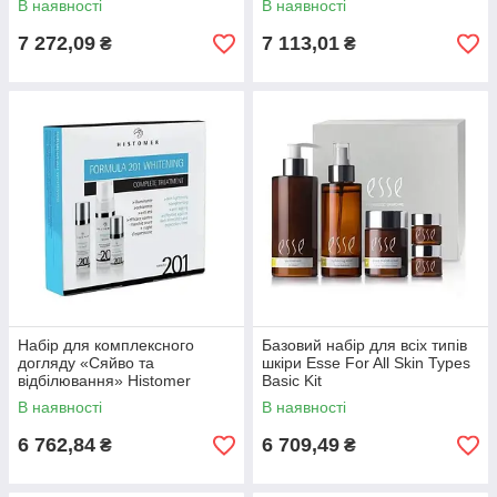
В наявності
В наявності
7 272,09
7 113,01
₴
₴
Набір для комплексного
Базовий набір для всіх типів
догляду «Сяйво та
шкіри Esse For All Skin Types
відбілювання» Histomer
Basic Kit
Formula 201 Whitening
В наявності
В наявності
Complete Treatment Kit
6 762,84
6 709,49
₴
₴