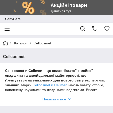
Self-Care
Каталог
Cellcosmet
Cellcosmet
Cellcosmet и Cellmen - це сплав багатої сімейної
спадщини та швейцарської майстерності, що
ґрунтується на унікальних для всього світу експертних
знаннях.
Марки
Cellcosmet и Cellmen
мають багату історію,
наповнену науковими та людськими подвигами. Висока
репутація Швейцарії у сфері технологій, якості та точності в
Показати все
поєднанні з захопленістю своєю справою засновників
компанії є основою міжнародного успіху наших марок у сфері
засобів догляду для шкіри.