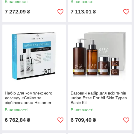
В наявності
В наявності
7 272,09
7 113,01
₴
₴
Набір для комплексного
Базовий набір для всіх типів
догляду «Сяйво та
шкіри Esse For All Skin Types
відбілювання» Histomer
Basic Kit
Formula 201 Whitening
В наявності
В наявності
Complete Treatment Kit
6 762,84
6 709,49
₴
₴