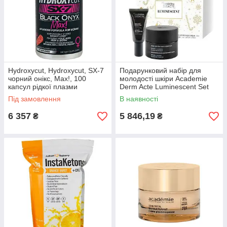
Hydroxycut, Hydroxycut, SX-7
Подарунковий набір для
чорний онікс, Max!, 100
молодості шкіри Academie
капсул рідкої плазми
Derm Acte Luminescent Set
Під замовлення
В наявності
6 357
5 846,19
₴
₴