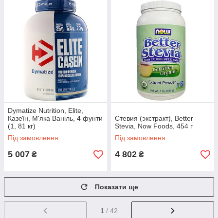
Dymatize Nutrition, Elite,
Казеїн, М'яка Ваніль, 4 фунти
Стевия (экстракт), Better
(1, 81 кг)
Stevia, Now Foods, 454 г
Під замовлення
Під замовлення
5 007
4 802
₴
₴
Показати ще
1
/ 42