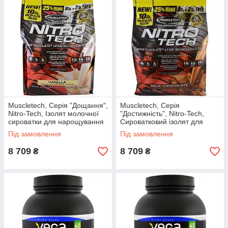
Muscletech, Серія "Дощання",
Muscletech, Серія
Nitro-Tech, Ізолят молочної
"Достижність", Nitro-Tech,
сироватки для нарощування
Сироватковий ізолят для
сухої м'язової маси, Ваніль,
формування сухої м'язової
Під замовлення
Під замовлення
10 фунтів (4,54 кг)
маси, Молочний шоколад, 10
фунтів (4,54 кг)
8 709
8 709
₴
₴