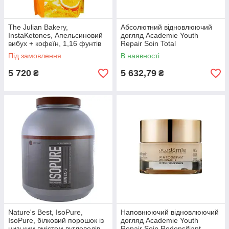
The Julian Bakery,
Абсолютний відновлюючий
InstaKetones, Апельсиновий
догляд Academie Youth
вибух + кофеїн, 1,16 фунтів
Repair Soin Total
(525 г)
Restructurant
Під замовлення
В наявності
5 720
5 632,79
₴
₴
Nature's Best, IsoPure,
Наповнюючий відновлюючий
IsoPure, білковий порошок із
догляд Academie Youth
низьким вмістом вуглеводів,
Repair Soin Redensifiant