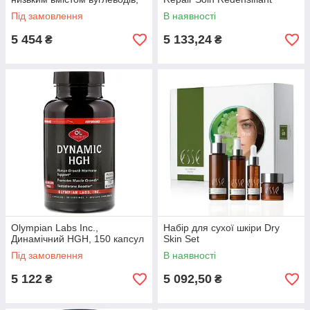
голландський шоколад, 4,5
Volumateur
Під замовлення
В наявності
фунта (2,04 кг)
5 454
5 133,24
₴
₴
Olympian Labs Inc.,
Набір для сухої шкіри Dry
Динамічний HGH, 150 капсул
Skin Set
Під замовлення
В наявності
5 122
5 092,50
₴
₴