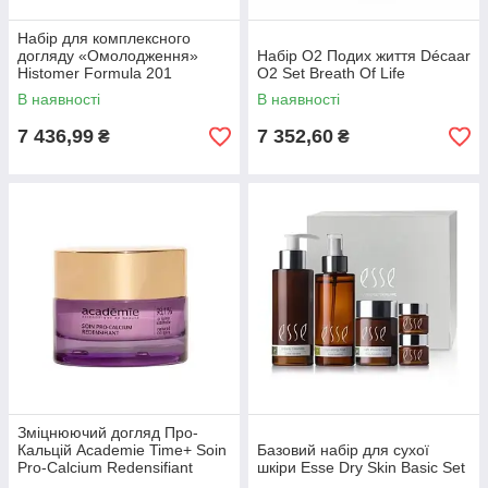
Набір для комплексного
догляду «Омолодження»
Набір O2 Подих життя Décaar
Histomer Formula 201
O2 Set Breath Of Life
Rejuvenating Complete
В наявності
В наявності
Treatment Kit
7 436,99
7 352,60
₴
₴
Зміцнюючий догляд Про-
Кальцій Academie Time+ Soin
Базовий набір для сухої
Pro-Calcium Redensifiant
шкіри Esse Dry Skin Basic Set