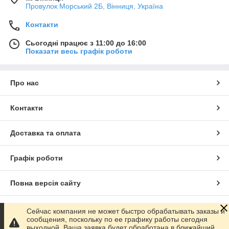
Провулок Морський 2Б, Вінниця, Україна
Контакти
Сьогодні працює з 11:00 до 16:00
Показати весь графік роботи
Про нас
Контакти
Доставка та оплата
Графік роботи
Повна версія сайту
Сайт створено на маркетплейсі
Prom.ua
Сейчас компания не может быстро обрабатывать заказы и
сообщения, поскольку по ее графику работы сегодня
выходной. Ваша заявка будет обработана в ближайший